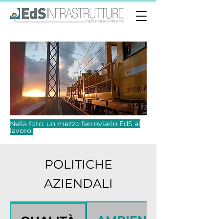
Nella foto: un mezzo ferroviario EdS al
lavoro.
POLITICHE
AZIENDALI