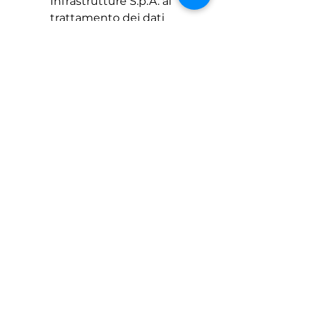
Infrastrutture S.p.A. al 
trattamento dei dati 
personali forniti ai fini 
della valutazione della 
mia candidatura, nel 
rispetto della normativa 
vigente in materia di 
protezione dei dati 
personali (Regolamento 
UE 2016/679 – GDPR).
*
Invia la candidatura
© EdS Infrastrutture S.p.A. 2026
Tel.
+39 06 94532950
|
edsinfrastrutturespa@pec.it
Via Giacomo Peroni 452, 00131 Roma,
Italy